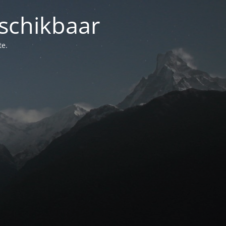
schikbaar
te.